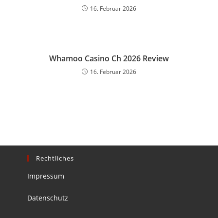
16. Februar 2026
Whamoo Casino Ch 2026 Review
16. Februar 2026
Rechtliches
Impressum
Datenschutz