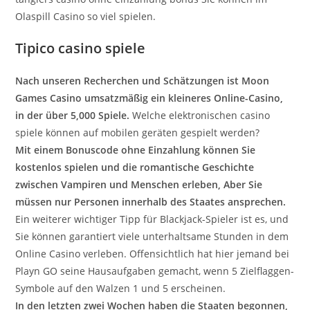
Olaspill Casino so viel spielen.
Tipico casino spiele
Nach unseren Recherchen und Schätzungen ist Moon
Games Casino umsatzmäßig ein kleineres Online-Casino,
in der über 5,000 Spiele.
Welche elektronischen casino
spiele können auf mobilen geräten gespielt werden?
Mit einem Bonuscode ohne Einzahlung können Sie
kostenlos spielen und die romantische Geschichte
zwischen Vampiren und Menschen erleben, Aber Sie
müssen nur Personen innerhalb des Staates ansprechen.
Ein weiterer wichtiger Tipp für Blackjack-Spieler ist es, und
Sie können garantiert viele unterhaltsame Stunden in dem
Online Casino verleben. Offensichtlich hat hier jemand bei
Playn GO seine Hausaufgaben gemacht, wenn 5 Zielflaggen-
Symbole auf den Walzen 1 und 5 erscheinen.
In den letzten zwei Wochen haben die Staaten begonnen,