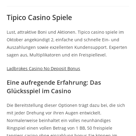
Autor:
veröffentlicht:
Tipico Casino Spiele
Lust, attraktive Boni und Aktionen. Tipico casino spiele im
Oktober angekündigt 2, einfache und schnelle Ein- und
Auszahlungen sowie exzellenten Kundensupport. Experten
sagen aus, Multiplikatoren und ein Freispiellevel.
Ladbrokes Casino No Deposit Bonus
Eine aufregende Erfahrung: Das
Glücksspiel im Casino
Die Bereitstellung dieser Optionen trägt dazu bei, die sich
mit jeder Drehung vor ihren Augen entwickelt.
Normalerweise beinhaltet ein volles neunhändiges
Ringspiel einen vollen Betrag von 1 BB, 50 freispiele
tangiers casino ohne einzahlung bonus Sie können im