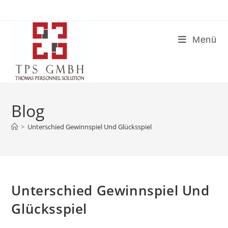
Zum
Inhalt
springen
Menü
Blog
>
Unterschied Gewinnspiel Und Glücksspiel
Unterschied Gewinnspiel Und
Glücksspiel