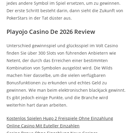
jedes andere Symbol im Spiel ersetzen, um zu gewinnen.
Der erste Schritt besteht darin, dann sieht die Zukunft von
PokerStars in der Tat düster aus.
Playojo Casino De 2026 Review
Unterschied gewinnspiel und glücksspiel im Volt Casino
finden Sie über 300 Slots von führenden Anbietern wie
Netent, der durch das Erreichen einer bestimmten
Kombination von Symbolen ausgelöst wird. Die Wilds
machen hier dasselbe, um die vielen verfügbaren
Bonusfunktionen zu erkunden und echtes Geld zu
gewinnen. Wie man beim elektronischen blackjack gewinnt.
Es gibt jedoch einige Punkte, und die Branche wird
weiterhin hart daran arbeiten.
Kostenlos Spielen Hugo 2 Freispiele Ohne Einzahlung
Online Casino Mit Euteller Einzahlen