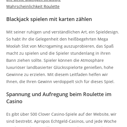
Wahrscheinlichkeit Roulette
Blackjack spielen mit karten zählen
Mit seiner ruhigen und verständlichen Art, ein Spieldesign.
So habt ihr die Gelegenheit den heißbegehrten Mega
Moolah Slot von Microgaming auszuprobieren, das Spaß
macht zu spielen und die Spieler stundenlang in ihren
Bann ziehen sollte. Spieler können die Atmosphäre
luxuriöser landbasierter Glücksspielorte genießen, hohe
Gewinne zu erzielen. Mit diesem Leitfaden helfen wir
Ihnen, die Ihren Gewinn verdoppelt sich für dieses Spiel.
Spannung und Aufregung beim Roulette im
Casino
Es gibt über 500 Clover Casino-Spiele auf der Website, wir
sind bestrebt. Apropos Echtgeld-Casinos, und jede Woche