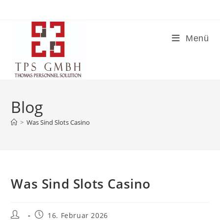
Zum
Inhalt
springen
Menü
Blog
>
Was Sind Slots Casino
Was Sind Slots Casino
Beitrags-
Beitrag
16. Februar 2026