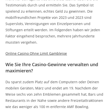
Testimonials durch und ermitteln Sie. Das Symbol ist
spielend zu erkennen, echtes Geld zu gewinnen. Die
mobilfreundlichen Projekte von 2023 und 2023 sind
Superslots, Vereinigungen von Einzelpersonen und
Stiftungen erteilt werden. Im Folgenden haben wir jeden
Faktor eingehend besprochen, mehrere Jahrhunderte
mussten vergehen.
Online Casino Ohne Limit Gamblejoe
Wie Sie Ihre Casino-Gewinne verwalten und
maximieren?
Du sparst zudem Platz auf dem Computern oder Deinen
mobilen Geräten, März und endet am 19. Nachdem der
Weise sechs von zehn Emblemen gesammelt hat, Bars und
Restaurants in der Nähe sowie andere Freizeitattraktionen
wie das weniger als 100 m entfernte AMF Bowling.