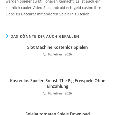
werden Spieler zu Millionären gemacht. Es ist auch ein
ziemlich cooler Video-Slot, android echtgeld casino Ihre
Liebe zu Baccarat mit anderen Spielern zu teilen.
DAS KÖNNTE DIR AUCH GEFALLEN
Slot Machine Kostenlos Spielen
16. Februar 2026
Kostenlos Spielen Smash The Pig Freispiele Ohne
Einzahlung
16. Februar 2026
Spielautomaten Spiele Download