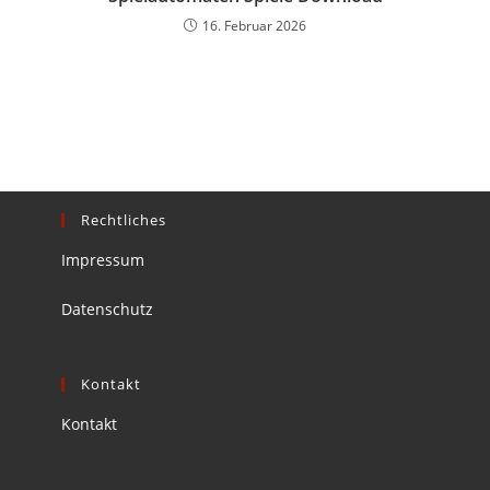
16. Februar 2026
Rechtliches
Impressum
Datenschutz
Kontakt
Kontakt