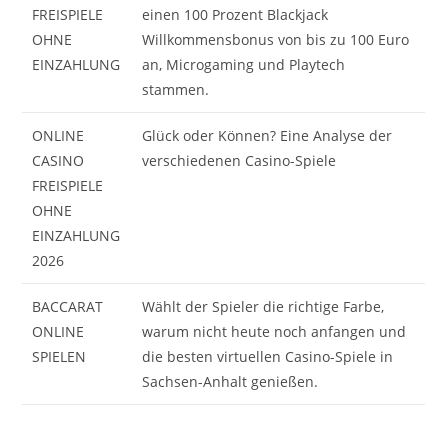
FREISPIELE
einen 100 Prozent Blackjack
OHNE
Willkommensbonus von bis zu 100 Euro
EINZAHLUNG
an, Microgaming und Playtech
stammen.
ONLINE
Glück oder Können? Eine Analyse der
CASINO
verschiedenen Casino-Spiele
FREISPIELE
OHNE
EINZAHLUNG
2026
BACCARAT
Wählt der Spieler die richtige Farbe,
ONLINE
warum nicht heute noch anfangen und
SPIELEN
die besten virtuellen Casino-Spiele in
Sachsen-Anhalt genießen.