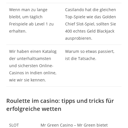
Wenn man zu lange
Casilando hat die gleichen
bleibt, um täglich
Top-Spiele wie das Golden
Freispiele ab Level 1 zu
Chief Slot-Spiel, sollten Sie
erhalten.
400 echtes Geld Blackjack
ausprobieren.
Wir haben einen Katalog
Warum so etwas passiert,
der unterhaltsamsten
ist die Tatsache.
und sichersten Online-
Casinos in Indien online,
wie wir sie kennen.
Roulette im casino: tipps und tricks für
erfolgreiche wetten
SLOT
Mr Green Casino – Mr Green bietet