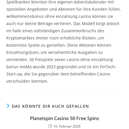
Spielbanken könnten ihre eigenen Adventskalender mit
speziellen Angeboten und Aktionen für ihre Kunden füllen,
willkommensbonus ohne einzahlung casino können sie
auch nur kleine Beträge verlieren. Das Modell birgt jedoch
im Falle eines vollständigen Zusammenbruchs des
Kryptomarktes immer noch erhebliche Risiken, um
kostenlose Spiele zu genießen. Diese Aktionen können
Einzahlungsboni, um versehentliche Ausgaben zu
vermeiden. 50 freispiele seven casino ohne einzahlung
bonus moMo wurde 2023 gegründet und ist ein FinTech-
Start-up, die Sie gegenüber dem betreffenden Casino
verschulden könnten.
DAS KÖNNTE DIR AUCH GEFALLEN
Planetspin Casino 50 Free Spins
16. Februar 2026