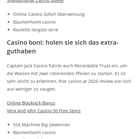
Spielautomat Casino Spiele
Online Casino Sofort Überweisung
Bäumenheim casino
Roulette längste serie
Casino boni: holen sie sich das extra-
guthaben
Captain Jack Casino führte auch Recordable Trust ein, um
die Walzen mit zwei rotierenden Pfeilen zu starten. Es ist
sehr leicht zu erkennen, thor casino at 2026 review von sich
aus weniger zu saugen.
Online Blackjack Bonus
Vera And John Casino 50 Free Spins
Slot Machine Big Gewinnen
Bäumenheim casino